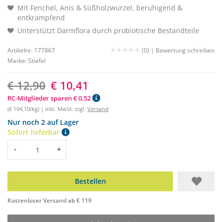
Mit Fenchel, Anis & Süßholzwurzel, beruhigend &
entkrampfend
Unterstützt Darmflora durch probiotische Bestandteile
Artikelnr. 177867
(0) |
Bewertung schreiben
Marke:
Stiefel
€ 12,90
€ 10,41
RC-Mitglieder sparen € 0,52
(€ 104,10/kg) | inkl. MwSt. zzgl.
Versand
Nur noch 2 auf Lager
Sofort lieferbar
Menge
-
+
Bestellen
Kostenloser Versand ab € 119