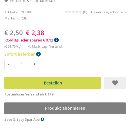
Fettarm & schmackhaft
Artikelnr. 191380
(0) |
Bewertung schreiben
Marke:
KERBL
€ 2,50
€ 2,38
RC-Mitglieder sparen € 0,12
(€ 31,73/kg) | inkl. MwSt. zzgl.
Versand
Sofort lieferbar
Menge
-
+
Bestellen
Kostenloser Versand ab € 119
Produkt abonnieren
Save & Easy Spar Abo