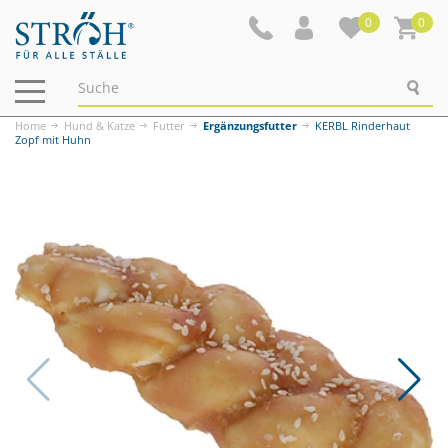
0
0
Navigation
ein-/ausblenden
Home
Hund & Katze
Futter
Ergänzungsfutter
KERBL Rinderhaut
Zopf mit Huhn