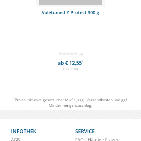
Valetumed Z-Protect 300 g
(0)
ab € 12,55
1
(€ 43,17/kg)
1
Preise inklusive gesetzlicher MwSt., zzgl.
Versandkosten
und ggf.
Mindermengenzuschlag.
INFOTHEK
SERVICE
AGB
FAQ - Häufige Fragen