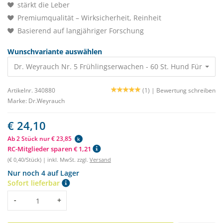
stärkt die Leber
Premiumqualität – Wirksicherheit, Reinheit
Basierend auf langjähriger Forschung
Wunschvariante auswählen
Dr. Weyrauch Nr. 5 Frühlingserwachen - 60 St. Hund Für die L
Artikelnr. 340880
(1) |
Bewertung schreiben
Marke:
Dr.Weyrauch
€ 24,10
Ab 2 Stück nur € 23,85
k
RC-Mitglieder sparen € 1,21
(€ 0,40/Stück) | inkl. MwSt. zzgl.
Versand
Nur noch 4 auf Lager
Sofort lieferbar
Menge
-
+