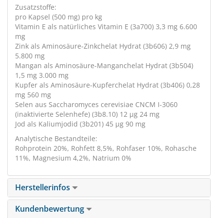
Zusatzstoffe:
pro Kapsel (500 mg) pro kg
Vitamin E als natürliches Vitamin E (3a700) 3,3 mg 6.600
mg
Zink als Aminosäure-Zinkchelat Hydrat (3b606) 2,9 mg
5.800 mg
Mangan als Aminosäure-Manganchelat Hydrat (3b504)
1,5 mg 3.000 mg
Kupfer als Aminosäure-Kupferchelat Hydrat (3b406) 0,28
mg 560 mg
Selen aus Saccharomyces cerevisiae CNCM I-3060
(inaktivierte Selenhefe) (3b8.10) 12 µg 24 mg
Jod als Kaliumjodid (3b201) 45 µg 90 mg
Analytische Bestandteile:
Rohprotein 20%, Rohfett 8,5%, Rohfaser 10%, Rohasche
11%, Magnesium 4,2%, Natrium 0%
Herstellerinfos
Kundenbewertung