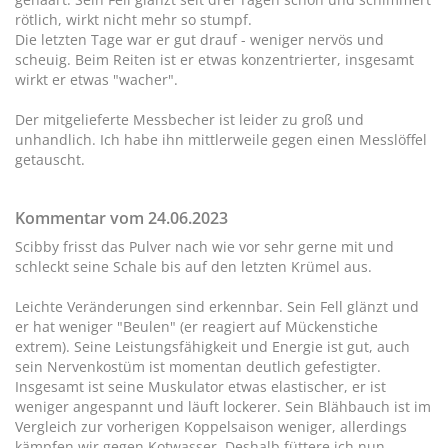
rötlich, wirkt nicht mehr so stumpf.
Die letzten Tage war er gut drauf - weniger nervös und
scheuig. Beim Reiten ist er etwas konzentrierter, insgesamt
wirkt er etwas "wacher".
Der mitgelieferte Messbecher ist leider zu groß und
unhandlich. Ich habe ihn mittlerweile gegen einen Messlöffel
getauscht.
Kommentar vom 24.06.2023
Scibby frisst das Pulver nach wie vor sehr gerne mit und
schleckt seine Schale bis auf den letzten Krümel aus.
Leichte Veränderungen sind erkennbar. Sein Fell glänzt und
er hat weniger "Beulen" (er reagiert auf Mückenstiche
extrem). Seine Leistungsfähigkeit und Energie ist gut, auch
sein Nervenkostüm ist momentan deutlich gefestigter.
Insgesamt ist seine Muskulator etwas elastischer, er ist
weniger angespannt und läuft lockerer. Sein Blähbauch ist im
Vergleich zur vorherigen Koppelsaison weniger, allerdings
kämpfen wir gegen Kotwasser. Deshalb füttere ich nun