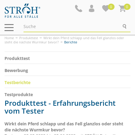
0
0
Navigation
ein-/ausblenden
Home
Produkttest
Wirkt dein Pferd schlapp und das Fell glanzlos oder
steht die nächste Wurmkur bevor?
Berichte
Produkttest
Bewerbung
Testberichte
Testprodukte
Produkttest - Erfahrungsbericht
vom Tester
Wirkt dein Pferd schlapp und das Fell glanzlos oder steht
die nächste Wurmkur bevor?