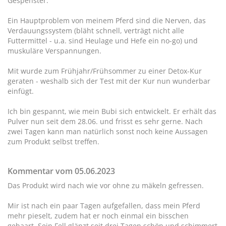
Gespenster.
Ein Hauptproblem von meinem Pferd sind die Nerven, das
Verdauungssystem (bläht schnell, verträgt nicht alle
Futtermittel - u.a. sind Heulage und Hefe ein no-go) und
muskuläre Verspannungen.
Mit wurde zum Frühjahr/Frühsommer zu einer Detox-Kur
geraten - weshalb sich der Test mit der Kur nun wunderbar
einfügt.
Ich bin gespannt, wie mein Bubi sich entwickelt. Er erhält das
Pulver nun seit dem 28.06. und frisst es sehr gerne. Nach
zwei Tagen kann man natürlich sonst noch keine Aussagen
zum Produkt selbst treffen.
Kommentar vom 05.06.2023
Das Produkt wird nach wie vor ohne zu mäkeln gefressen.
Mir ist nach ein paar Tagen aufgefallen, dass mein Pferd
mehr pieselt, zudem hat er noch einmal ein bisschen
gehaart. Sein Fell glänzt seit drei Tagen schön und schimmert