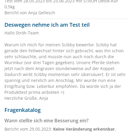
Test vom 28.05.2023 bis 25.06.2023 mit STRÖH Detox-Kur
0,5kg
Bericht von Anja Gellesch
Deswegen nehme ich am Test teil
Hallo Ströh-Team
Warum ich mich für meinen Scibby bewerbe: Scibby hat
gerade den Fellwechsel hinter sich gebracht, was ihn schon
sehr schlauchte, und musste nun auch noch durch die
Wurmkur (vor drei Tagen gegeben). Unsere Pferde stehen
jetzt nach dem Angrasen stundenweise auf der Koppel.
Dadurch wirkt Scibby momentan sehr übersäuert. Er ist sehr
spannig und nervlich am Anschlag. Mir wurde nun eine
Entgiftung bzw. Leberkur empfohlen. Da würde sich ja der
Produkttest prima anbieten =)
Herzliche Grüße, Anja
Fragenkatalog
Wann stellte sich eine Besserung ein?
Bericht vom 29.05.2023:
Keine Veränderung erkennbar.