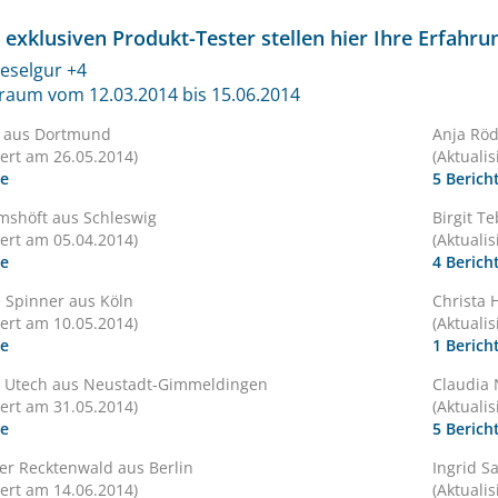
 exklusiven Produkt-Tester stellen hier Ihre Erfahr
ieselgur +4
traum vom 12.03.2014 bis 15.06.2014
k aus Dortmund
Anja Röd
iert am 26.05.2014)
(Aktuali
te
5 Berich
mshöft aus Schleswig
Birgit T
iert am 05.04.2014)
(Aktuali
te
4 Berich
e Spinner aus Köln
Christa 
iert am 10.05.2014)
(Aktuali
te
1 Berich
a Utech aus Neustadt-Gimmeldingen
Claudia 
iert am 31.05.2014)
(Aktuali
te
5 Berich
er Recktenwald aus Berlin
Ingrid S
iert am 14.06.2014)
(Aktuali