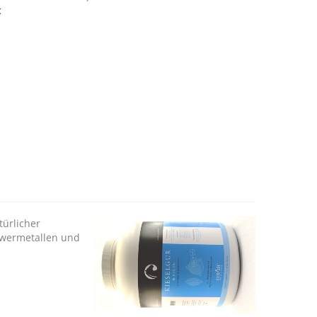
t
türlicher
chwermetallen und