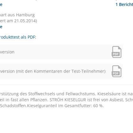
te
1 Berich
hart aus Hamburg
iert am 21.05.2014)
te
odukttest als PDF:
version
version (mit den Kommentaren der Test-Teilnehmer)
rstützung des Stoffwechsels und Fellwachstums. Kieselsäure ist na
eil in fast allen Pflanzen. STRÖH KIESELGUR ist frei von Asbest, S
Schadstoffen.Kieselguranteil im Gesamtfutter: 60 %.