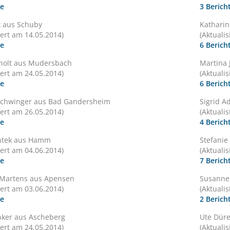
te
3 Berich
k aus Schuby
Katharin
iert am 14.05.2014)
(Aktuali
te
6 Berich
lholt aus Mudersbach
Martina 
iert am 24.05.2014)
(Aktuali
te
6 Berich
Schwinger aus Bad Gandersheim
Sigrid A
iert am 26.05.2014)
(Aktuali
te
4 Berich
ontek aus Hamm
Stefanie
iert am 04.06.2014)
(Aktuali
te
7 Berich
 Martens aus Apensen
Susanne
iert am 03.06.2014)
(Aktuali
te
2 Berich
unker aus Ascheberg
Ute Dür
iert am 24.05.2014)
(Aktuali