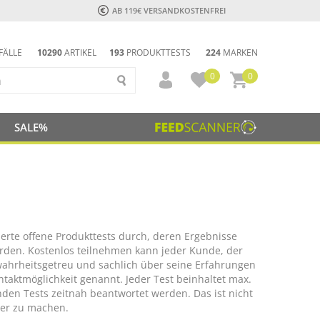
AB 119€ VERSANDKOSTENFREI
FÄLLE
10290
ARTIKEL
193
PRODUKTTESTS
224
MARKEN
0
0
SALE%
rte offene Produkttests durch, deren Ergebnisse
erden. Kostenlos teilnehmen kann jeder Kunde, der
 wahrheitsgetreu und sachlich über seine Erfahrungen
aktmöglichkeit genannt. Jeder Test beinhaltet max.
den Tests zeitnah beantwortet werden. Das ist nicht
ser zu machen.