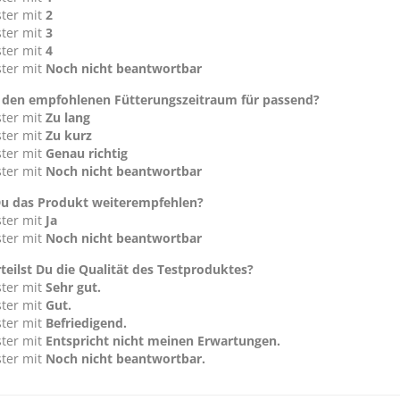
ster mit
2
ster mit
3
ster mit
4
ster mit
Noch nicht beantwortbar
 den empfohlenen Fütterungszeitraum für passend?
ster mit
Zu lang
ster mit
Zu kurz
ster mit
Genau richtig
ster mit
Noch nicht beantwortbar
u das Produkt weiterempfehlen?
ster mit
Ja
ster mit
Noch nicht beantwortbar
teilst Du die Qualität des Testproduktes?
ster mit
Sehr gut.
ster mit
Gut.
ster mit
Befriedigend.
ster mit
Entspricht nicht meinen Erwartungen.
ster mit
Noch nicht beantwortbar.