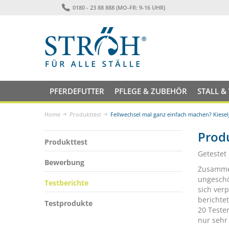
0180 - 23 88 888 (MO-FR: 9-16 UHR)
PFERDEFUTTER
PFLEGE & ZUBEHÖR
STALL &
Home
Produkttest
Fellwechsel mal ganz einfach machen? Kiese
Produ
Produkttest
Getestet
Bewerbung
Zusammen
ungeschö
Testberichte
sich ver
berichte
Testprodukte
20 Teste
nur sehr