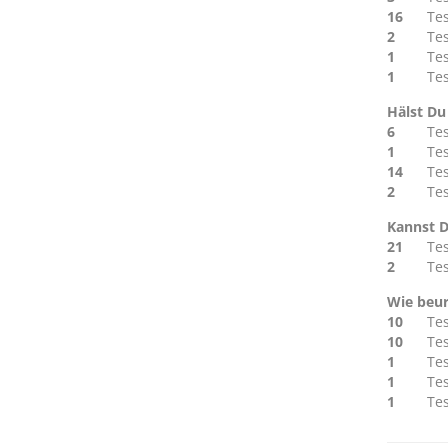
16
Te
2
Te
1
Te
1
Te
Hälst Du
6
Te
1
Te
14
Te
2
Te
Kannst D
21
Te
2
Te
Wie beur
10
Te
10
Te
1
Te
1
Te
1
Te