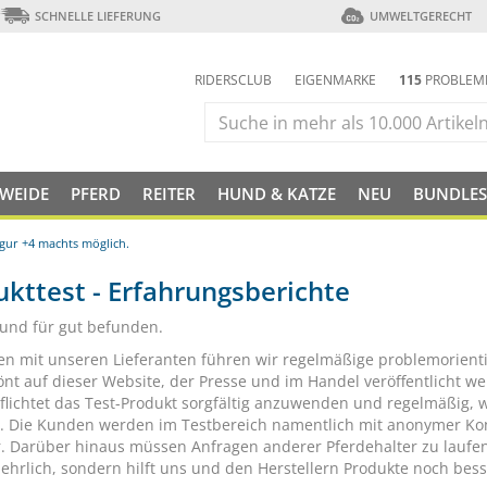
SCHNELLE LIEFERUNG
UMWELTGERECHT
RIDERSCLUB
EIGENMARKE
115
PROBLEM
 WEIDE
PFERD
REITER
HUND & KATZE
NEU
BUNDLES
lgur +4 machts möglich.
kttest - Erfahrungsberichte
 und für gut befunden.
 mit unseren Lieferanten führen wir regelmäßige problemorientie
nt auf dieser Website, der Presse und im Handel veröffentlicht w
pflichtet das Test-Produkt sorgfältig anzuwenden und regelmäßig,
t. Die Kunden werden im Testbereich namentlich mit anonymer Kont
r. Darüber hinaus müssen Anfragen anderer Pferdehalter zu laufen
 ehrlich, sondern hilft uns und den Herstellern Produkte noch bes