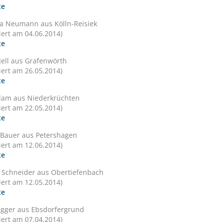
te
a Neumann aus Kölln-Reisiek
siert am 04.06.2014)
te
Jell aus Grafenwörth
siert am 26.05.2014)
te
dam aus Niederkrüchten
siert am 22.05.2014)
te
 Bauer aus Petershagen
siert am 12.06.2014)
te
 Schneider aus Obertiefenbach
siert am 12.05.2014)
te
egger aus Ebsdorfergrund
siert am 07.04.2014)