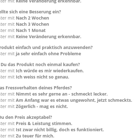
ster mit
Keine Veränderung erkennbar.
llte sich eine Besserung ein?
ster mit
Nach 2 Wochen
ster mit
Nach 3 Wochen
ster mit
Nach 1 Monat
ster mit
Keine Veränderung erkennbar.
Produkt einfach und praktisch anzuwenden?
ster mit
ja sehr einfach ohne Probleme
Du das Produkt noch einmal kaufen?
ster mit
Ich würde es mir wiederkaufen.
ster mit
Ich weiss nicht so genau.
das Fressverhalten deines Pferdes?
ster mit
Nimmt es sehr gerne an - schmeckt lecker.
ster mit
Am Anfang war es etwas ungewohnt, jetzt schmeckts.
ster mit
Zögerlich - mag es nicht.
Du den Preis akzeptabel?
ster mit
Preis & Leistung stimmen.
ster mit
Ist zwar nicht billig, doch es funktioniert.
ster mit
Zu teuer für mich.