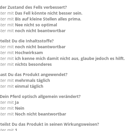
 der Zustand des Fells verbessert?
ster mit
Das Fell könnte nicht besser sein.
ster mit
Bis auf kleine Stellen alles prima.
ster mit
Nee nicht so optimal
ster mit
noch nicht beantwortbar
teilst Du die Inhaltsstoffe?
ster mit
noch nicht beantwortbar
ster mit
Hochwirksam
ster mit
ich kenne mich damit nicht aus, glaube jedoch es hilft.
ster mit
nichts besonderes
hast Du das Produkt angewendet?
ster mit
mehrmals täglich
ster mit
einmal täglich
 Dein Pferd optisch allgemein verändert?
ster mit
Ja
ster mit
Nein
ster mit
Noch nicht beantwortbar
teilst Du das Produkt in seinen Wirkungsweisen?
ster mit
1