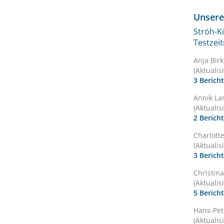
Unsere
Ströh-K
Testzei
Anja Bir
(Aktualis
3 Berich
Annik La
(Aktualis
2 Berich
Charlott
(Aktualis
3 Berich
Christin
(Aktualis
5 Berich
Hans-Pet
(Aktualis