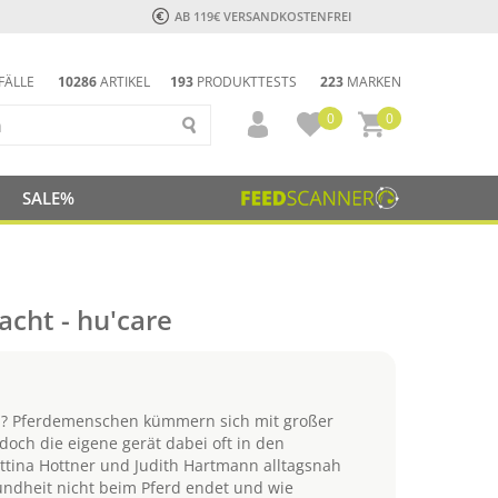
AB 119€ VERSANDKOSTENFREI
FÄLLE
10286
ARTIKEL
193
PRODUKTTESTS
223
MARKEN
0
0
SALE%
acht - hu'care
ch? Pferdemenschen kümmern sich mit großer
doch die eigene gerät dabei oft in den
ttina Hottner und Judith Hartmann alltagsnah
ndheit nicht beim Pferd endet und wie