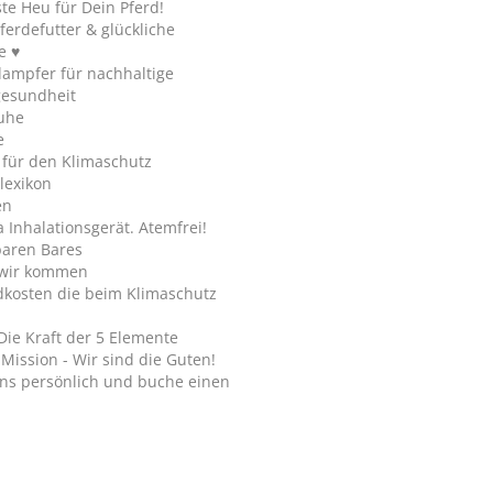
te Heu für Dein Pferd!
ferdefutter & glückliche
e ♥
ampfer für nachhaltige
gesundheit
uhe
e
 für den Klimaschutz
lexikon
en
Inhalationsgerät. Atemfrei!
paren Bares
wir kommen
dkosten die beim Klimaschutz
Die Kraft der 5 Elemente
Mission - Wir sind die Guten!
ns persönlich und buche einen
.