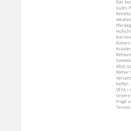
Das bes
Gutes P
Rehkitz
Heubed
Pferde
Hufsch
Karrier
Füttern
Kräuter
Retour
SaHoMa 
Abos s
Woher 
Versan
helfen.
VEYA – 
Unsere 
Frage u
Termin