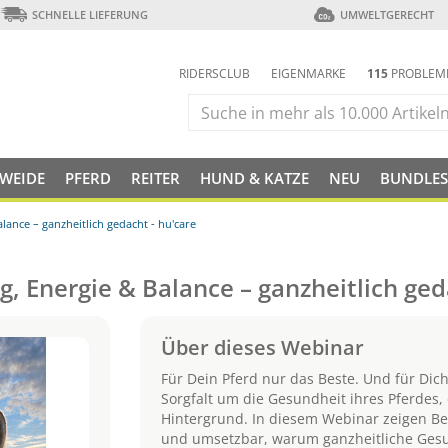
SCHNELLE LIEFERUNG
UMWELTGERECHT
RIDERSCLUB
EIGENMARKE
115
PROBLEM
 WEIDE
PFERD
REITER
HUND & KATZE
NEU
BUNDLES
ance – ganzheitlich gedacht - hu'care
 Energie & Balance – ganzheitlich ged
Über dieses Webinar
Für Dein Pferd nur das Beste. Und für Di
Sorgfalt um die Gesundheit ihres Pferdes, 
Hintergrund. In diesem Webinar zeigen Be
und umsetzbar, warum ganzheitliche Gesu