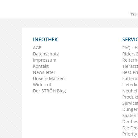
1
Prei
INFOTHEK
SERVI
AGB
FAQ - H
Datenschutz
Riders
Impressum
Reiterh
Kontakt
Tierärz
Newsletter
Best-Pr
Unsere Marken
Futterb
Widerruf
Lieferk
Der STRÖH Blog
Neuheit
Produkt
Service
Dünger
Saaten
Der bes
Die Fee
Priorit