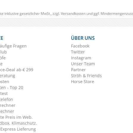
se inklusive gesetzlicher MwSt., zzgl.
Versandkosten
und ggf. Mindermengenzusc
CE
ÜBER UNS
äufige Fragen
Facebook
Club
Twitter
öfe
Instagram
te
Unser Team
ice-Deal ab € 299
Partner
eratung
Ströh & Friends
osten
Horse Store
en - Top 20
test
telefon
rechner
rechner
te Preis im Web.
dbox. Klimaschutz.
y Express Lieferung