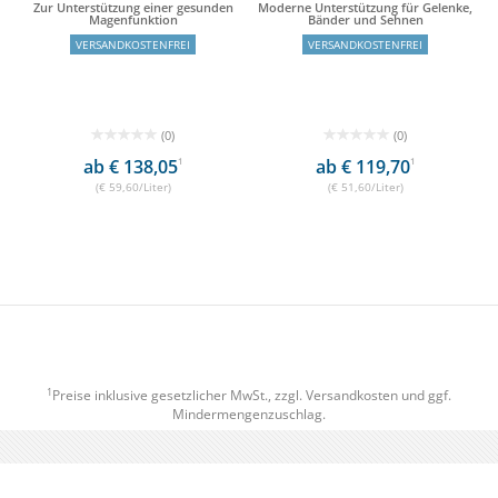
Zur Unterstützung einer gesunden
Moderne Unterstützung für Gelenke,
Magenfunktion
Bänder und Sehnen
VERSANDKOSTENFREI
VERSANDKOSTENFREI
(0)
(0)
ab € 138,05
1
ab € 119,70
1
(€ 59,60/Liter)
(€ 51,60/Liter)
1
Preise inklusive gesetzlicher MwSt., zzgl.
Versandkosten
und ggf.
Mindermengenzuschlag.