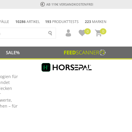
AB 119€ VERSANDKOSTENFREI
FÄLLE
10286
ARTIKEL
193
PRODUKTTESTS
223
MARKEN
0
0
SALE%
ogien für
ündet
decken
r
lwerte,
hen – für