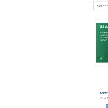
Sortie
Herzf
Zum M