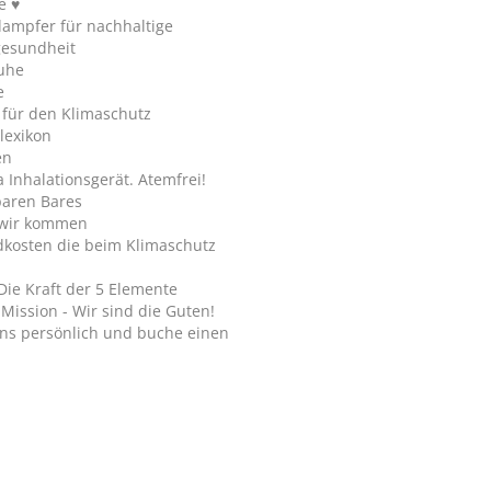
e ♥
ampfer für nachhaltige
gesundheit
uhe
e
 für den Klimaschutz
lexikon
en
Inhalationsgerät. Atemfrei!
paren Bares
wir kommen
dkosten die beim Klimaschutz
Die Kraft der 5 Elemente
Mission - Wir sind die Guten!
ns persönlich und buche einen
.