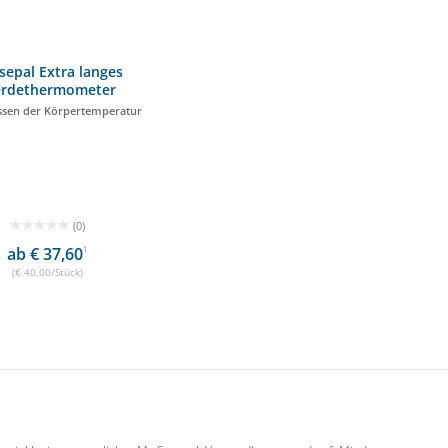
sepal Extra langes
erdethermometer
sen der Körpertemperatur
(0)
ab € 37,60
1
(€ 40,00/Stück)