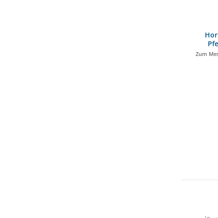
Hor
Pf
Zum Mes
1