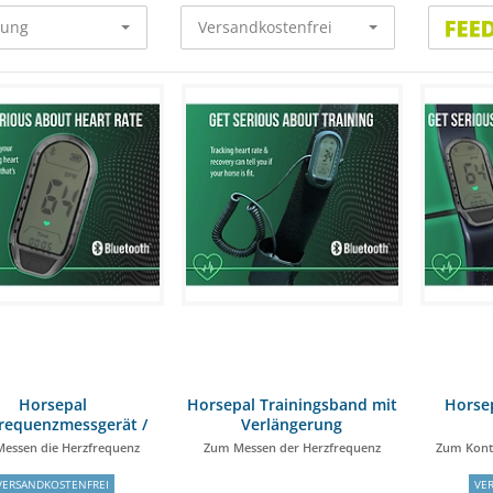
rung
Versandkostenfrei
Horsepal
Horsepal Trainingsband mit
Horse
requenzmessgerät /
Verlängerung
Pulsmesser
essen die Herzfrequenz
Zum Messen der Herzfrequenz
Zum Kontr
VERSANDKOSTENFREI
VE