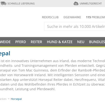
SCHNELLE LIEFERUNG
UMWELTGERECHT
RIDERSCLUB
EIGENMARKE
115
PROBLEM
 WEIDE
PFERD
REITER
HUND & KATZE
NEU
BUNDLES
epal
 ist ein innovatives Unternehmen aus Irland, das moderne Technol
ndheits- und Trainingsmanagement von Pferden entwickelt. Gegr
rsepal von Tom Mac Guinness, dem Erfinder der Rambo®-Pferde
der von Horseware® Ireland. Mit intelligenten Sensoren und eine
sstarken App unterstützt Horsepal Reiter dabei, Herzfrequenz, Vita
sdaten und das Wohlbefinden ihres Pferdes in Echtzeit zu überwac
undheit, Leistung und Pferdewohl.
arken
Horsepal