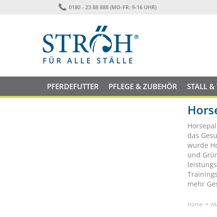
0180 - 23 88 888 (MO-FR: 9-16 UHR)
PFERDEFUTTER
PFLEGE & ZUBEHÖR
STALL &
Hors
Horsepal
das Gesu
wurde Ho
und Grün
leistung
Training
mehr Ges
Home
M