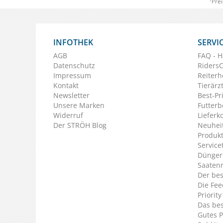
Prei
INFOTHEK
SERVI
AGB
FAQ - H
Datenschutz
Riders
Impressum
Reiterh
Kontakt
Tierärz
Newsletter
Best-Pr
Unsere Marken
Futterb
Widerruf
Lieferk
Der STRÖH Blog
Neuheit
Produkt
Service
Dünger
Saaten
Der bes
Die Fee
Priorit
Das bes
Gutes P