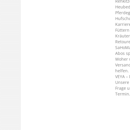
Rehkitz
Heubed
Pferde
Hufsch
Karrier
Füttern
Kräuter
Retour
SaHoMa 
Abos s
Woher 
Versan
helfen.
VEYA – 
Unsere 
Frage u
Termin