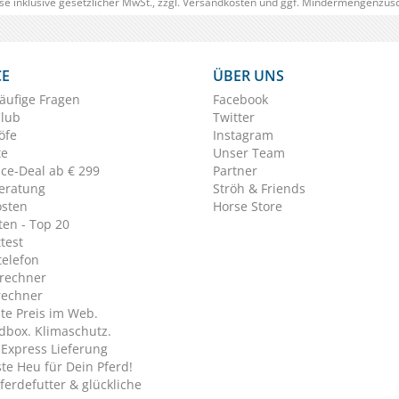
se inklusive gesetzlicher MwSt., zzgl.
Versandkosten
und ggf. Mindermengenzusc
CE
ÜBER UNS
äufige Fragen
Facebook
Club
Twitter
öfe
Instagram
te
Unser Team
ice-Deal ab € 299
Partner
eratung
Ströh & Friends
osten
Horse Store
en - Top 20
test
telefon
rechner
rechner
te Preis im Web.
dbox. Klimaschutz.
y Express Lieferung
te Heu für Dein Pferd!
ferdefutter & glückliche