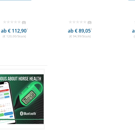
(0)
(0)
ab € 112,90
1
ab € 89,05
1
a
(€ 120,00/Stück)
(€ 94,99/Stück)