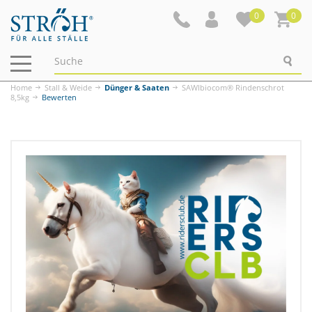
0
0
Navigation
ein-/ausblenden
Home
Stall & Weide
Dünger & Saaten
SAWIbiocom® Rindenschrot
8,5kg
Bewerten