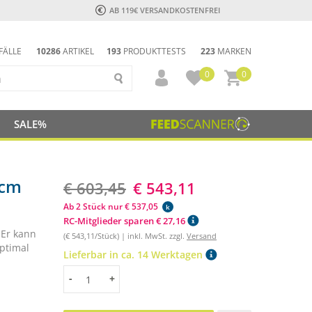
AB 119€ VERSANDKOSTENFREI
FÄLLE
10286
ARTIKEL
193
PRODUKTTESTS
223
MARKEN
0
0
SALE%
 cm
€ 603,45
€ 543,11
Ab 2 Stück nur € 537,05
k
RC-Mitglieder sparen € 27,16
 Er kann
(€ 543,11/Stück) | inkl. MwSt. zzgl.
Versand
ptimal
Lieferbar in ca. 14 Werktagen
Menge
-
+