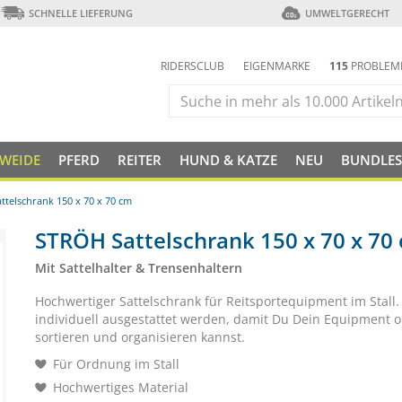
SCHNELLE LIEFERUNG
UMWELTGERECHT
RIDERSCLUB
EIGENMARKE
115
PROBLEM
 WEIDE
PFERD
REITER
HUND & KATZE
NEU
BUNDLES
telschrank 150 x 70 x 70 cm
STRÖH Sattelschrank 150 x 70 x 70
Mit Sattelhalter & Trensenhaltern
Hochwertiger Sattelschrank für Reitsportequipment im Stall.
individuell ausgestattet werden, damit Du Dein Equipment o
sortieren und organisieren kannst.
Für Ordnung im Stall
Hochwertiges Material