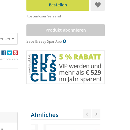
Bestellen
Kostenloser Versand
Produkt abonnieren
Trensenhaltern
603,45 €
543,11 €
Save & Easy Spar Abo
 empfehlen
Ähnliches