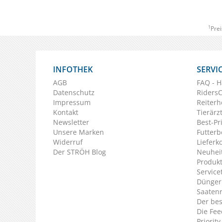
1
Prei
INFOTHEK
SERVI
AGB
FAQ - H
Datenschutz
Riders
Impressum
Reiterh
Kontakt
Tierärz
Newsletter
Best-Pr
Unsere Marken
Futterb
Widerruf
Lieferk
Der STRÖH Blog
Neuheit
Produkt
Service
Dünger
Saaten
Der bes
Die Fee
Priorit