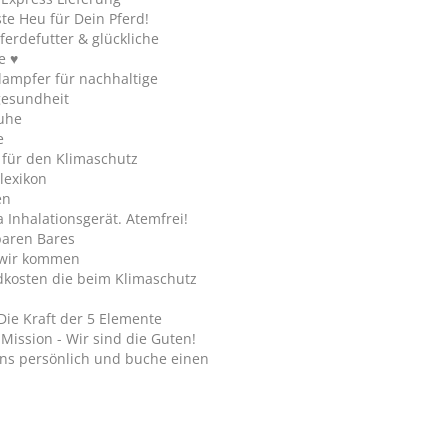
te Heu für Dein Pferd!
ferdefutter & glückliche
e ♥
ampfer für nachhaltige
gesundheit
uhe
e
 für den Klimaschutz
lexikon
en
Inhalationsgerät. Atemfrei!
paren Bares
wir kommen
dkosten die beim Klimaschutz
Die Kraft der 5 Elemente
Mission - Wir sind die Guten!
ns persönlich und buche einen
.