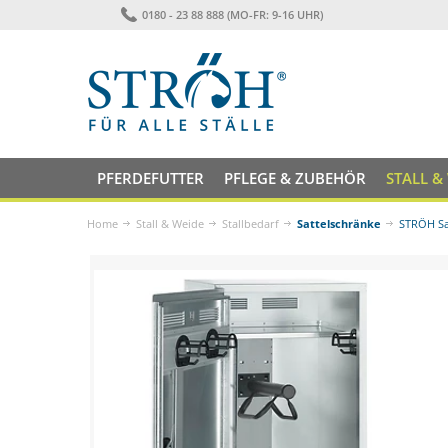
0180 - 23 88 888 (MO-FR: 9-16 UHR)
PFERDEFUTTER
PFLEGE & ZUBEHÖR
STALL &
Home
Stall & Weide
Stallbedarf
Sattelschränke
STRÖH Sat