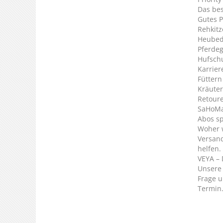
Das bes
Gutes P
Rehkitz
Heubed
Pferde
Hufsch
Karrier
Füttern
Kräuter
Retour
SaHoMa 
Abos s
Woher 
Versan
helfen.
VEYA – 
Unsere 
Frage u
Termin