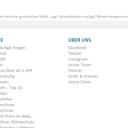
se inklusive gesetzlicher MwSt., zzgl.
Versandkosten
und ggf. Mindermengenzusc
CE
ÜBER UNS
äufige Fragen
Facebook
Club
Twitter
öfe
Instagram
te
Unser Team
ice-Deal ab € 299
Partner
eratung
Ströh & Friends
osten
Horse Store
en - Top 20
test
telefon
rechner
rechner
te Preis im Web.
dbox. Klimaschutz.
y Express Lieferung