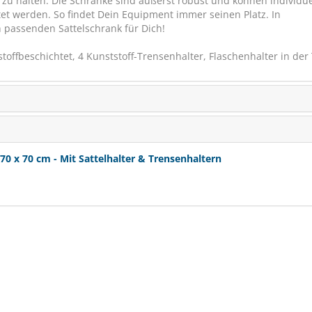
 zu halten. Die Schränke sind äußerst robust und können individue
et werden. So findet Dein Equipment immer seinen Platz. In
 passenden Sattelschrank für Dich!
toffbeschichtet, 4 Kunststoff-Trensenhalter, Flaschenhalter in der
STRÖH Sattelschr
60 c
 x 70 cm - Mit Sattelhalter & Trensenhaltern
Mit Ablagen & T
SCHNÄPPCHEN
VER
RABATT
€ 434,70
ab
(€ 391,23/