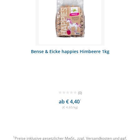
Bense & Eicke happies Himbeere 1kg
(0)
ab € 4,40
1
(€ 4,60/kg)
1
Preise inklusive gesetzlicher MwSt., zzgl.
Versandkosten
und ggf.