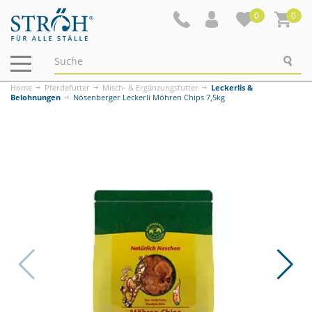
0
0
Navigation
ein-/ausblenden
Home
Pferdefutter
Misch- & Ergänzungsfutter
Leckerlis &
Belohnungen
Nösenberger Leckerli Möhren Chips 7,5kg