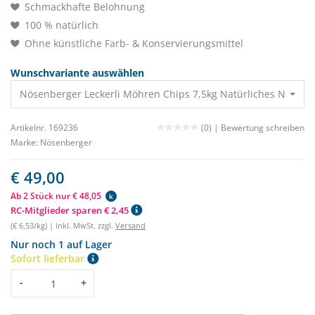
Schmackhafte Belohnung
100 % natürlich
Ohne künstliche Farb- & Konservierungsmittel
Wunschvariante auswählen
Nösenberger Leckerli Möhren Chips 7,5kg Natürliches Nasche
Artikelnr. 169236
(0) |
Bewertung schreiben
Marke:
Nösenberger
€ 49,00
Ab 2 Stück nur € 48,05
k
RC-Mitglieder sparen € 2,45
(€ 6,53/kg) | inkl. MwSt. zzgl.
Versand
Nur noch 1 auf Lager
Sofort lieferbar
Menge
-
+