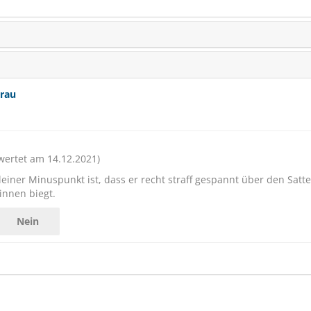
grau
ertet am 14.12.2021)
STIEFEL Kräuter Mariend
ganze Same
einer Minuspunkt ist, dass er recht straff gespannt über den Satte
 innen biegt.
zur Entgiftung
Nein
(2)
ab € 22,69
1
(€ 15,67/kg)