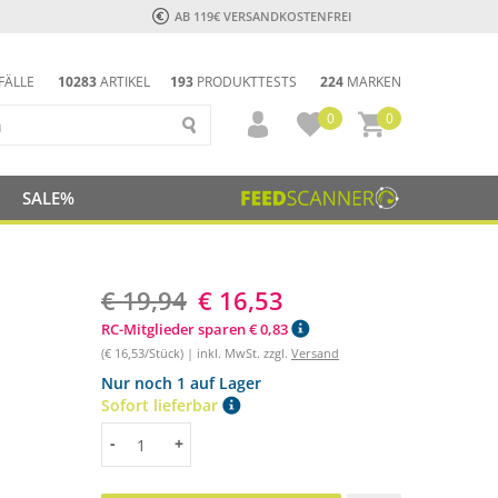
AB 119€ VERSANDKOSTENFREI
FÄLLE
10283
ARTIKEL
193
PRODUKTTESTS
224
MARKEN
0
0
SALE%
€ 19,94
€ 16,53
RC-Mitglieder sparen € 0,83
(€ 16,53/Stück) | inkl. MwSt. zzgl.
Versand
Nur noch 1 auf Lager
Sofort lieferbar
Menge
-
+