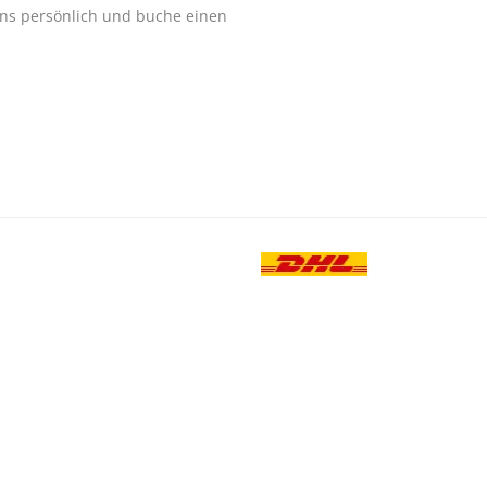
ns persönlich und buche einen
.
-TELEFON
0180 - 23 88 888
Besuche uns au