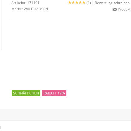
Artikelnr. 171191
(1) |
Bewertung schreiben
Marke:
WALDHAUSEN
Produkt
SCHNÄPPCHEN
RABATT
17%
l.