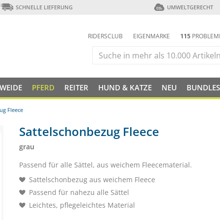
SCHNELLE LIEFERUNG
UMWELTGERECHT
RIDERSCLUB
EIGENMARKE
115
PROBLEM
 WEIDE
PFERD
REITER
HUND & KATZE
NEU
BUNDLES
ug Fleece
Sattelschonbezug Fleece
grau
Passend für alle Sättel, aus weichem Fleecematerial.
Sattelschonbezug aus weichem Fleece
Passend für nahezu alle Sättel
Leichtes, pflegeleichtes Material