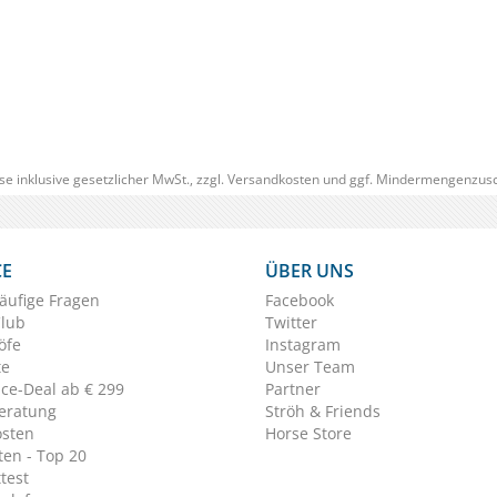
(0)
€ 38,45
€ 32,
(€ 32,68/Stück)
se inklusive gesetzlicher MwSt., zzgl.
Versandkosten
und ggf. Mindermengenzusc
CE
ÜBER UNS
äufige Fragen
Facebook
Club
Twitter
öfe
Instagram
te
Unser Team
ice-Deal ab € 299
Partner
eratung
Ströh & Friends
osten
Horse Store
en - Top 20
test