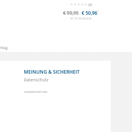
(0)
68
1
€ 59,95
€ 50,96
1
(€ 50,96/Stück)
hlag.
MEINUNG & SICHERHEIT
Datenschutz
AUSGEZEICHNET.ORG