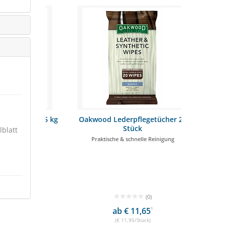
istel 1,5 kg
Oakwood Lederpflegetücher 20
S
n
Stück
lblatt
Praktische & schnelle Reinigung
100 % natür
SCHNÄPPCHE
(0)
ab € 11,65
1
€
(€ 11,95/Stück)