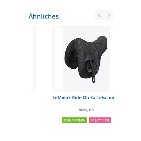
Ähnliches
honer
LeMieux Ride On Sattelschoner
Stübb
Satt
Black, DR
Opti
TT
15%
SCHNÄPPCHEN
RABATT
15%