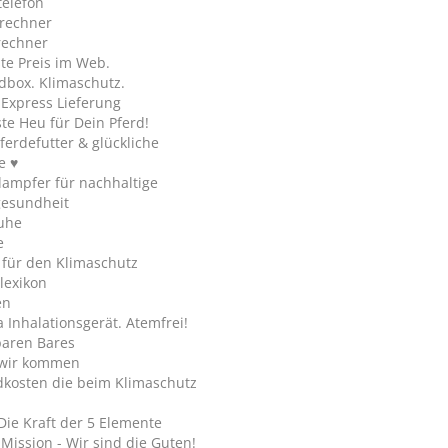
telefon
rechner
rechner
te Preis im Web.
dbox. Klimaschutz.
y Express Lieferung
te Heu für Dein Pferd!
ferdefutter & glückliche
e ♥
ampfer für nachhaltige
gesundheit
uhe
e
 für den Klimaschutz
lexikon
en
Inhalationsgerät. Atemfrei!
paren Bares
wir kommen
dkosten die beim Klimaschutz
Die Kraft der 5 Elemente
Mission - Wir sind die Guten!