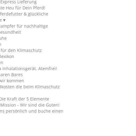
y Express Lieferung
te Heu für Dein Pferd!
ferdefutter & glückliche
e ♥
ampfer für nachhaltige
gesundheit
uhe
e
 für den Klimaschutz
lexikon
en
Inhalationsgerät. Atemfrei!
paren Bares
wir kommen
dkosten die beim Klimaschutz
Die Kraft der 5 Elemente
Mission - Wir sind die Guten!
ns persönlich und buche einen
.