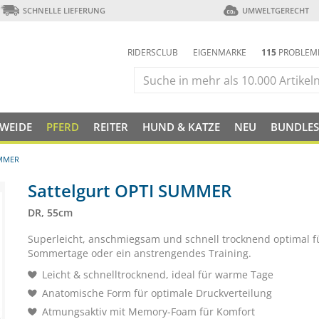
SCHNELLE LIEFERUNG
UMWELTGERECHT
RIDERSCLUB
EIGENMARKE
115
PROBLEM
 WEIDE
PFERD
REITER
HUND & KATZE
NEU
BUNDLES
UMMER
Sattelgurt OPTI SUMMER
DR, 55cm
Superleicht, anschmiegsam und schnell trocknend optimal 
Sommertage oder ein anstrengendes Training.
Leicht & schnelltrocknend, ideal für warme Tage
Anatomische Form für optimale Druckverteilung
Atmungsaktiv mit Memory-Foam für Komfort