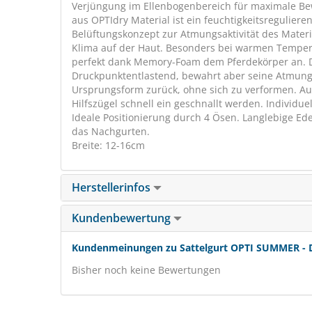
Verjüngung im Ellenbogenbereich für maximale Bew
aus OPTIdry Material ist ein feuchtigkeitsregulier
Belüftungskonzept zur Atmungsaktivität des Mater
Klima auf der Haut. Besonders bei warmen Tempera
perfekt dank Memory-Foam dem Pferdekörper an. D
Druckpunktentlastend, bewahrt aber seine Atmungsa
Ursprungsform zurück, ohne sich zu verformen. Au
Hilfszügel schnell ein geschnallt werden. Individu
Ideale Positionierung durch 4 Ösen. Langlebige Ede
das Nachgurten.
Breite: 12-16cm
Herstellerinfos
Kundenbewertung
Kundenmeinungen zu Sattelgurt OPTI SUMMER - 
Bisher noch keine Bewertungen