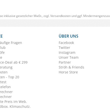
se inklusive gesetzlicher MwSt., zzgl.
Versandkosten
und ggf. Mindermengenzusc
CE
ÜBER UNS
äufige Fragen
Facebook
Club
Twitter
öfe
Instagram
te
Unser Team
ice-Deal ab € 299
Partner
eratung
Ströh & Friends
osten
Horse Store
en - Top 20
test
telefon
rechner
rechner
te Preis im Web.
dbox. Klimaschutz.