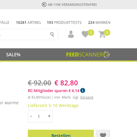
AB 119€ VERSANDKOSTENFREI
FÄLLE
10281
ARTIKEL
193
PRODUKTTESTS
224
MARKEN
0
0
SALE%
€ 92,00
€ 82,80
RC-Mitglieder sparen € 4,14
(€ 82,80/Stück) | inkl. MwSt. zzgl.
Versand
für warme
Lieferzeit 5-10 Werktage
Menge
-
+
Bestellen