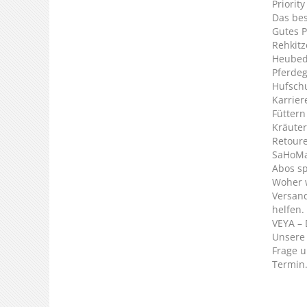
Priorit
Das bes
Gutes P
Rehkitz
Heubed
Pferde
Hufsch
Karrier
Füttern
Kräuter
Retour
SaHoMa 
Abos s
Woher 
Versan
helfen.
VEYA – 
Unsere 
Frage u
Termin