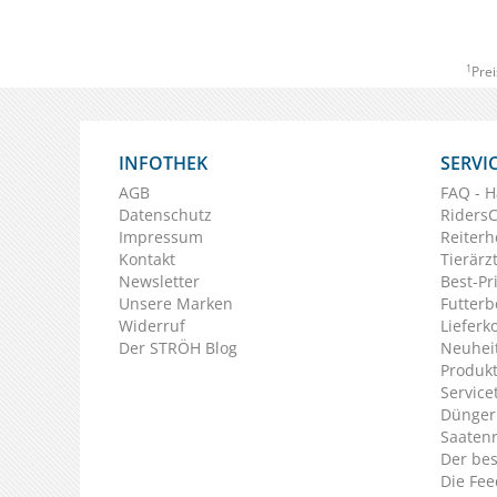
1
Prei
INFOTHEK
SERVI
AGB
FAQ - H
Datenschutz
Riders
Impressum
Reiterh
Kontakt
Tierärz
Newsletter
Best-Pr
Unsere Marken
Futterb
Widerruf
Lieferk
Der STRÖH Blog
Neuheit
Produkt
Service
Dünger
Saaten
Der bes
Die Fee