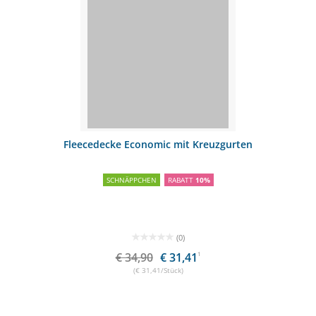
Fleecedecke Economic mit Kreuzgurten
SCHNÄPPCHEN
RABATT
10%
(0)
€ 34,90
€ 31,41
1
(€ 31,41/Stück)