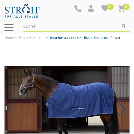
0
0
Navigation
ein-/ausblenden
Home
Pferd
Decken
Abschwitzdecken
Bucas Shamrock Power