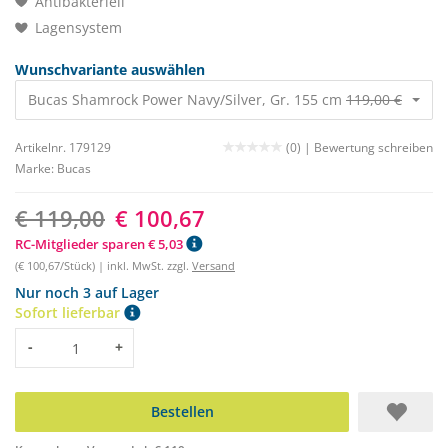
Antibakteriell
Lagensystem
Wunschvariante auswählen
Bucas Shamrock Power Navy/Silver, Gr. 155 cm
119,00 €
100,67
Artikelnr. 179129
(0) |
Bewertung schreiben
Marke:
Bucas
€ 119,00
€ 100,67
RC-Mitglieder sparen € 5,03
(€ 100,67/Stück) | inkl. MwSt. zzgl.
Versand
Nur noch 3 auf Lager
Sofort lieferbar
Menge
-
+
Bestellen