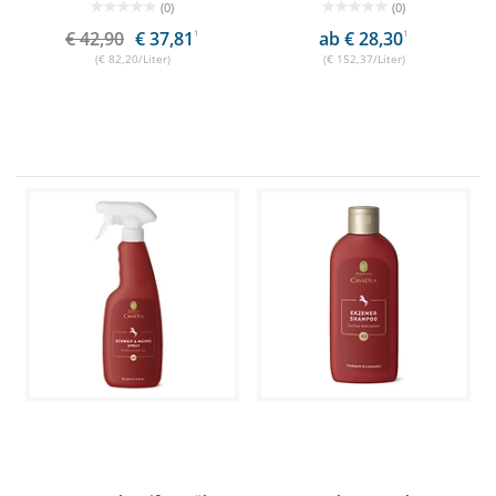
(0)
(0)
€ 42,90
€ 37,81
1
ab € 28,30
1
(€ 82,20/Liter)
(€ 152,37/Liter)