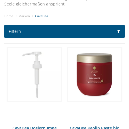
Seele gleichermaßen anspricht.
Home
Marken
CavaDea
Filtern
CavaDea Dosierpumpe
CavaDea Kaolin Paste bio