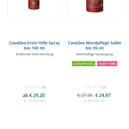
CavaDea Erste Hilfe Spray
CavaDea Wundpflege Salbe
bio 100 ml
bio 95 ml
Kraftvolle Sofortwirkung
Reichhaltige Versorgung
SCHNÄPPCHEN
RABATT
10%
(0)
(0)
ab € 29,20
1
€ 27,95
€ 24,97
1
(€ 299,00/Liter)
(€ 262,84/Liter)