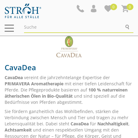
0
0
Navigation
ein-/ausblenden
CavaDea
CavaDea
vereint die jahrzehntelange Expertise der
PRIMAVERA Aromatherapie
mit einer tiefen Leidenschaft für
Pferde. Die Pflegeprodukte basieren auf
100 % naturreinen
ätherischen Ölen in Bio-Qualität
und sind speziell auf die
Bedürfnisse von Pferden abgestimmt.
Sie fördern ganzheitlich das Wohlbefinden, stärken die
Verbindung zwischen Mensch und Tier und tragen zu mehr
Lebensqualität bei. Dabei steht
CavaDea
für
Nachhaltigkeit
,
Achtsamkeit
und einen respektvollen Umgang mit den
Ressourcen der Natur – für Pflege, die Körper, Geist und