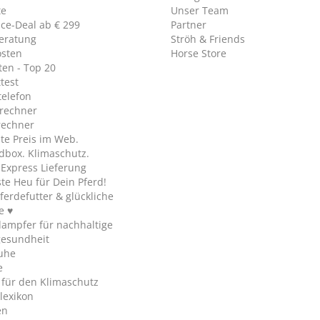
te
Unser Team
ice-Deal ab € 299
Partner
eratung
Ströh & Friends
osten
Horse Store
en - Top 20
test
telefon
rechner
rechner
te Preis im Web.
dbox. Klimaschutz.
y Express Lieferung
te Heu für Dein Pferd!
ferdefutter & glückliche
e ♥
ampfer für nachhaltige
gesundheit
uhe
e
 für den Klimaschutz
lexikon
en