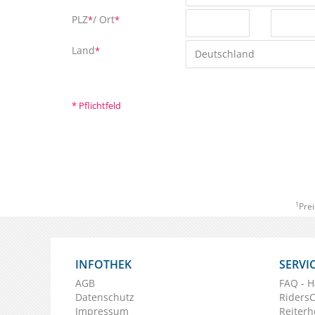
PLZ
/ Ort
*
*
Land
*
Deutschland
* Pflichtfeld
1
Prei
INFOTHEK
SERVI
AGB
FAQ - H
Datenschutz
Riders
Impressum
Reiterh