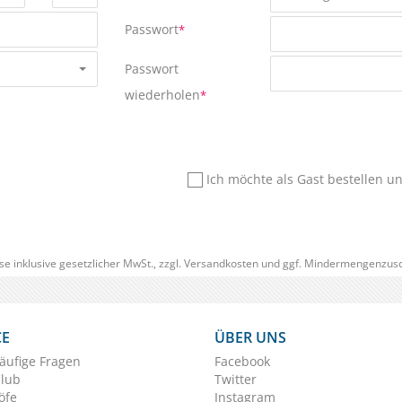
Passwort
*
Passwort
wiederholen
*
Ich möchte als Gast bestellen u
se inklusive gesetzlicher MwSt., zzgl.
Versandkosten
und ggf. Mindermengenzusc
CE
ÜBER UNS
äufige Fragen
Facebook
Club
Twitter
öfe
Instagram