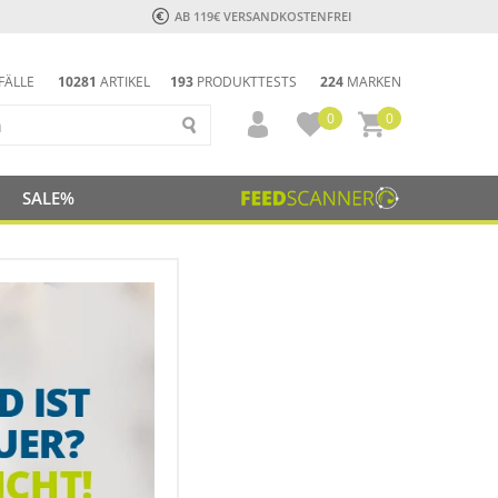
AB 119€ VERSANDKOSTENFREI
FÄLLE
10281
ARTIKEL
193
PRODUKTTESTS
224
MARKEN
0
0
SALE%