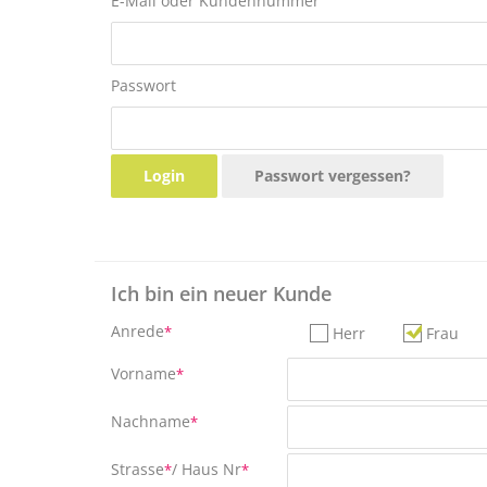
E-Mail oder Kundennummer
Passwort
Login
Passwort vergessen?
Ich bin ein neuer Kunde
Anrede
Herr
Frau
*
Vorname
*
Nachname
*
Strasse
/ Haus Nr
*
*