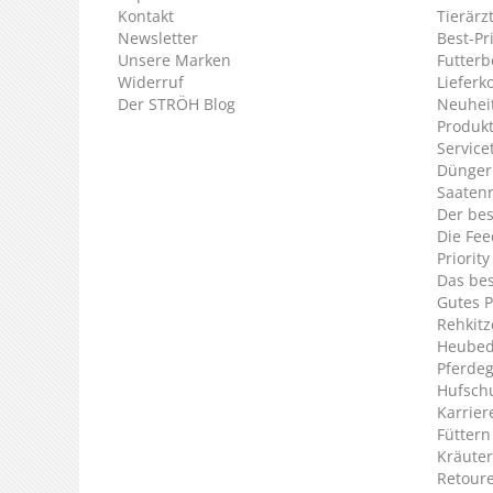
Kontakt
Tierärz
Newsletter
Best-Pr
Unsere Marken
Futterb
Widerruf
Lieferk
Der STRÖH Blog
Neuheit
Produkt
Service
Dünger
Saaten
Der bes
Die Fee
Priorit
Das bes
Gutes P
Rehkitz
Heubed
Pferde
Hufsch
Karrier
Füttern
Kräuter
Retour