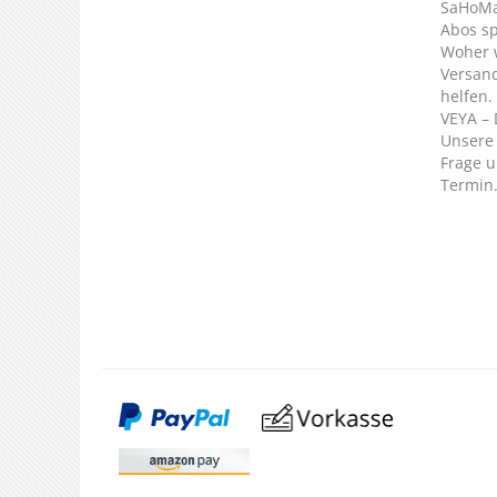
SaHoMa 
Abos s
Woher 
Versan
helfen.
VEYA – 
Unsere 
Frage u
Termin